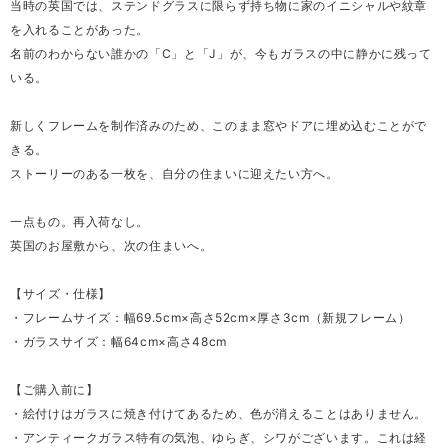
当時の英国では、ステンドグラスに限らず持ち物に家のイニシャルや紋章
を入れることがあった。
名前のわからない誰かの「C」と「J」が、今もガラスの中に静かに残って
いる。
新しくフレームを制作済みのため、このまま窓やドアに埋め込むことがで
きる。
ストーリーのある一枚を、自分の住まいに迎えたい方へ。
一点もの。再入荷なし。
英国のお屋敷から、次の住まいへ。
【サイズ・仕様】
・フレームサイズ：幅69.5cm×高さ52cm×厚さ3cm（新規フレーム）
・ガラスサイズ：幅64cm×高さ48cm
【ご購入前に】
・絵付けはガラスに焼き付けてあるため、色が消えることはありません。
・アンティークガラス特有の気泡、ゆらぎ、シワがございます。これは経