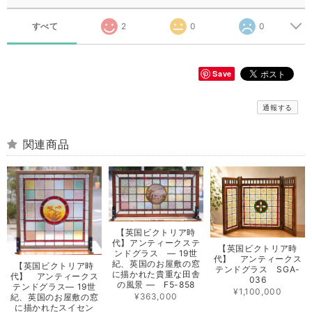
すべて
2
0
0
Save
通報する
関連商品
【英国ビクトリア時
代】アンティークステ
【英国ビクトリア時
ンドグラス ― 19世
代】 アンティークス
紀、英国のお屋敷の窓
【英国ビクトリア時
テンドグラス SGA-
に描かれた貴重な田舎
代】 アンティークス
036
の風景 ― F5-858
テンドグラス― 19世
¥1,100,000
¥363,000
紀、英国のお屋敷の窓
に描かれたスイセン